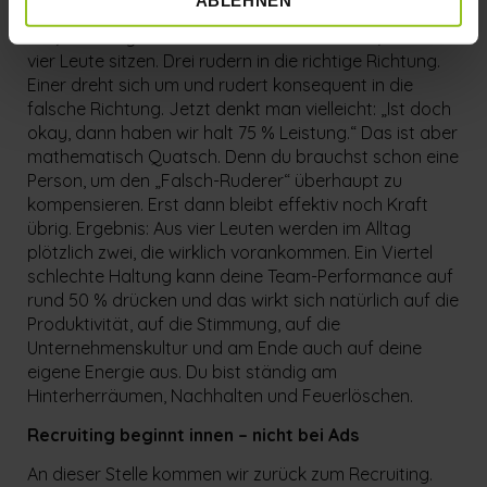
rudern nicht mehr mit und genau dafür habe ich ein
Bild, das ich gern nutze: Stell dir ein Boot vor, in dem
vier Leute sitzen. Drei rudern in die richtige Richtung.
Einer dreht sich um und rudert konsequent in die
falsche Richtung. Jetzt denkt man vielleicht: „Ist doch
okay, dann haben wir halt 75 % Leistung.“ Das ist aber
mathematisch Quatsch. Denn du brauchst schon eine
Person, um den „Falsch-Ruderer“ überhaupt zu
kompensieren. Erst dann bleibt effektiv noch Kraft
übrig. Ergebnis: Aus vier Leuten werden im Alltag
plötzlich zwei, die wirklich vorankommen. Ein Viertel
schlechte Haltung kann deine Team-Performance auf
rund 50 % drücken und das wirkt sich natürlich auf die
Produktivität, auf die Stimmung, auf die
Unternehmenskultur und am Ende auch auf deine
eigene Energie aus. Du bist ständig am
Hinterherräumen, Nachhalten und Feuerlöschen.
Recruiting beginnt innen – nicht bei Ads
An dieser Stelle kommen wir zurück zum Recruiting.