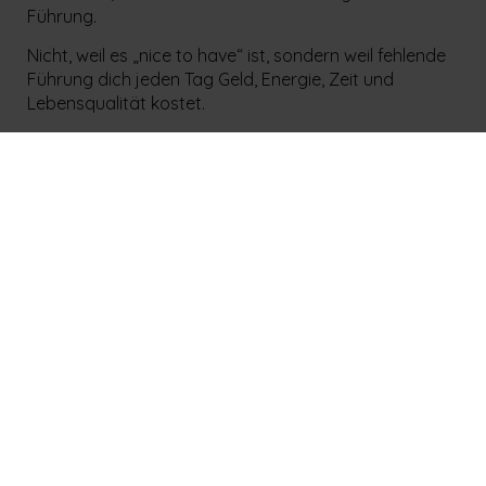
Führung.
Nicht, weil es „nice to have“ ist, sondern weil fehlende
Führung dich jeden Tag Geld, Energie, Zeit und
Lebensqualität kostet.
Ein positives Betriebsklima bedeutet nicht, dass
niemand Ergebnisse abfordern darf. Im Gegenteil: Ein
gutes Klima entsteht oft erst dann, wenn Klarheit da
ist und wenn Menschen wissen, woran sie sind.
Wir leben nur einmal. Arbeit nimmt einen riesigen Teil
unserer Lebenszeit ein. Also sollte sie sich gut
anfühlen – für dich und dein Team. Und das beginnt
mit Führung.
👉 Jetzt unverbindliches Beratungsgespräch auf
johannesgronover.de
buchen
.
🎧
Hör dir jetzt die komplette Folge und mehr auf
Spotify
,
Apple Podcasts
oder
Amazon Music
an.