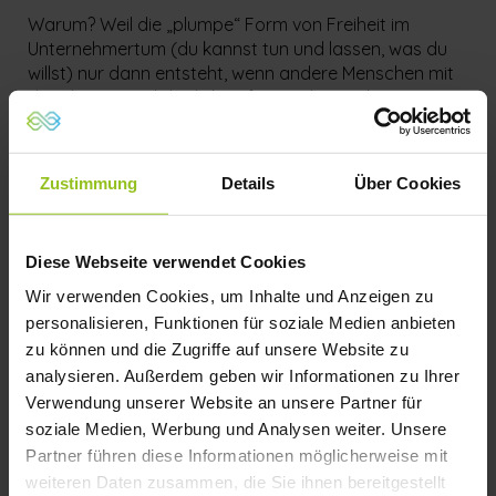
Warum? Weil die „plumpe“ Form von Freiheit im
Unternehmertum (du kannst tun und lassen, was du
willst) nur dann entsteht, wenn andere Menschen mit
dir arbeiten und du dich auf sie verlassen kannst.
Wenn Mitarbeiter eigenständig liefern, sauber
mitdenken und Verantwortung übernehmen, gewinnst
Zustimmung
Details
Über Cookies
du Zeit. Du gewinnst Ruhe. Du gewinnst Kopfkapazität
und genau daraus entsteht Zufriedenheit – nicht aus
noch mehr Umsatz oder noch einem Projekt.
Diese Webseite verwendet Cookies
Die Frage ist nur: Wie viel Zeit und Energie investierst
Wir verwenden Cookies, um Inhalte und Anzeigen zu
du pro Woche wirklich in Führung? und damit meine
personalisieren, Funktionen für soziale Medien anbieten
ich nicht „mitlaufen und hoffen“, sondern echtes
Führen: Erwartungen klären, Ziele setzen, Feedback
zu können und die Zugriffe auf unsere Website zu
geben, Entwicklung begleiten, Konsequenzen ziehen.
analysieren. Außerdem geben wir Informationen zu Ihrer
Verwendung unserer Website an unsere Partner für
Warum viele klassische Modelle für Mitarbeiter oft
soziale Medien, Werbung und Analysen weiter. Unsere
enttäuschen
Partner führen diese Informationen möglicherweise mit
Im Gespräch wurde sehr deutlich, warum viele bAV-
weiteren Daten zusammen, die Sie ihnen bereitgestellt