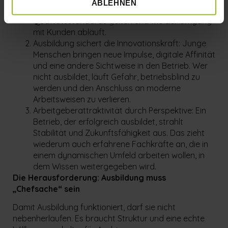
ABLEHNEN
deinem Betrieb gearbeitet wird, welche
Qualitätsstandards gelten und wie der Umgang
mit Kunden abläuft.
Ausbildung sichert die Innovationskraft: Junge
Menschen bringen neue Impulse, digitale Affinität
und eine andere Sichtweise in den Betrieb. Wer
nicht ausbildet, läuft Gefahr, betriebsblind zu
werden und den Anschluss an moderne
Arbeitsweisen zu verlieren.
Arbeitgeberattraktivität durch Perspektive: Ein
Betrieb, der erfolgreich ausbildet, strahlt
Stabilität und Zukunftsfähigkeit aus. Das zieht
wiederum auch erfahrene Fachkräfte an, die in
einem dynamischen Umfeld arbeiten wollen, in
dem Wissen weitergegeben wird.
Die Herausforderung: Ausbildung muss
„Chefsache“ sein
Damit Ausbildung funktioniert, darf sie nicht
nebenherlaufen. Es braucht Struktur und eine echte