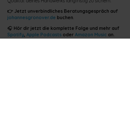
Qualität deines Handwerks langfristig zu sichern.
👉 Jetzt unverbindliches Beratungsgespräch auf
johannesgronover.de
buchen
.
🎧
Hör dir jetzt die komplette Folge und mehr auf
Spotify
,
Apple Podcasts
oder
Amazon Music
an.
VORHERIGE
NÄCHSTE
Erfolg ohne Erschöpfung – Warum deine Haltung über dein Leben entscheidet
Weniger Angst und Stress: Warum Kapazitätsplanung im Handwerk über deinen Seelenfrieden entscheidet