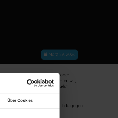
März 29, 2026
tarbeiter, modernere Maschinen oder
r aktuellen Podcastfolge beleuchten wir,
ie du dieses Potenzial entfesselst.
Über Cookies
Stelle. Es fühlt sich an, als würdest du gegen
igenen Komfortzone.