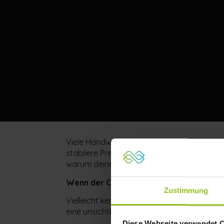
Viele Handwerksunternehmer suchen die Lö
stabilere Preise. Doch die harte Wahrheit i
warum deine persönliche Weiterentwicklung 
Wenn der Chef zum Flaschenhals wird
Zustimmung
Vielleicht kennst du das: Du arbeitest hart, 
eine unsichtbare Decke stoßen. Oft liegt
Diese Webseite verwendet 