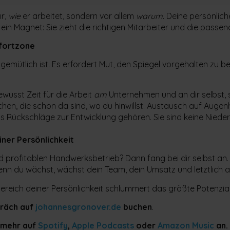
ur,
wie
er arbeitet, sondern vor allem
warum
. Deine persönliche
e ein Magnet: Sie zieht die richtigen Mitarbeiter und die pass
fortzone
 gemütlich ist. Es erfordert Mut, den Spiegel vorgehalten z
wusst Zeit für die Arbeit
am
Unternehmen und an dir selbst, 
hen, die schon da sind, wo du hinwillst. Austausch auf Aug
s Rückschläge zur Entwicklung gehören. Sie sind keine Niede
einer Persönlichkeit
d profitablen Handwerksbetrieb? Dann fang bei dir selbst an. D
nn du wächst, wächst dein Team, dein Umsatz und letztlich a
Bereich deiner Persönlichkeit schlummert das größte Potenzial
präch auf
johannesgronover.de
buchen
.
d mehr auf
Spotify
,
Apple Podcasts
oder
Amazon Music
an.