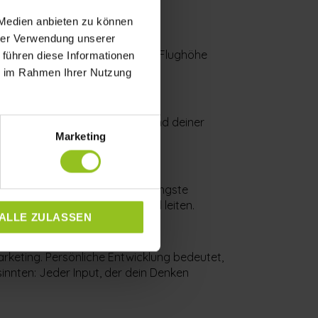
das Wachstum deines Teams.
 Medien anbieten zu können
 Tagesgeschäft.
Zeit überholt.
hrer Verwendung unserer
ngen. Dein Mindset bestimmt die Flughöhe
 führen diese Informationen
ie im Rahmen Ihrer Nutzung
r Einstellung, deiner Führung und deiner
Marketing
ich mir selbst im Weg? Welche Ängste
eam souverän und inspirierend leiten.
ALLE ZULASSEN
arketing. Persönliche Entwicklung bedeutet,
innten: Jeder Input, der dein Denken