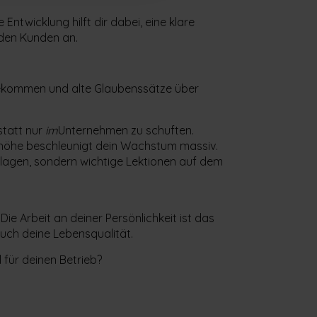
 Entwicklung hilft dir dabei, eine klare
enden Kunden an.
u bekommen und alte Glaubenssätze über
statt nur
im
Unternehmen zu schuften.
enhöhe beschleunigt dein Wachstum massiv.
rlagen, sondern wichtige Lektionen auf dem
ie Arbeit an deiner Persönlichkeit ist das
uch deine Lebensqualität.
 für deinen Betrieb?