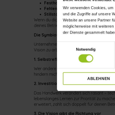
Festhalten am Operativen:
Du glaub
Wir verwenden Cookies, um I
Fehlende Vision:
Ohne persönliche Kla
Stillstand im Denken:
Wer „das schon
und die Zugriffe auf unsere 
Wenn du dich als Persönlichkeit nicht weit
Website an unsere Partner fü
deines Betriebs.
möglicherweise mit weiteren
der Dienste gesammelt habe
Die Symbiose aus Mensch und Unterneh
Unternehmerischer Erfolg ist kein Zufall, s
Einwilligungsauswahl
Notwendig
Vision zu arbeiten, folgt der betriebliche E
1. Selbstreflexion als Führungsinstrumen
Wer andere führen will, muss sich selbst f
hindern mich daran, Verantwortung abzugeb
ABLEHNEN
2. Investition in Wissen ist die beste Ren
Das Handwerk verändert sich rasant – techn
lebenslanges Lernen zur Priorität zu mach
erweitert, zahlt sich doppelt für deinen Bet
3. Die Vision gibt die Richtung vor