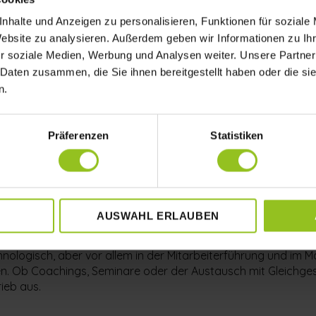
st, alles selbst am besten zu können, und blockierst damit 
nhalte und Anzeigen zu personalisieren, Funktionen für soziale
rheit über deine Ziele treibt der Betrieb orientierungslos im
 immer so gemacht hat“, wird von der Dynamik der heutigen 
Website zu analysieren. Außerdem geben wir Informationen zu I
erentwickelst, bleibt dein Unternehmen in alten Mustern gefa
r soziale Medien, Werbung und Analysen weiter. Unsere Partner
 Daten zusammen, die Sie ihnen bereitgestellt haben oder die s
n.
mer
ondern das Resultat innerer Arbeit. Wenn du beginnst, an deine
Präferenzen
Statistiken
rfolg fast automatisch.
t
ühren können. Das bedeutet, sich ehrlich zu fragen: Wo stehe 
en? Nur wer seine eigenen blinden Flecken kennt, kann ein T
AUSWAHL ERLAUBEN
dite
ologisch, aber vor allem in der Mitarbeiterführung und im M
en. Ob Coachings, Seminare oder der Austausch mit Gleichges
rieb aus.