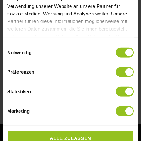
Verwendung unserer Website an unsere Partner für
soziale Medien, Werbung und Analysen weiter. Unsere
Erfolg ohne Erschöpfung – Warum
Partner führen diese Informationen möglicherweise mit
Selbstführung der wichtigste
weiteren Daten zusammen, die Sie ihnen bereitgestellt
Businessfaktor ist
haben oder die sie im Rahmen Ihrer Nutzung der Dienste
gesammelt haben.
Einwilligungsauswahl
„Du bist die wichtigste Person in deinem Leben –
Notwendig
verhalte dich auch so.“ – Johannes Gronover.
Viele Unternehmer geben alles
Präferenzen
MEHR LESEN »
Statistiken
10. August 2025
Marketing
ALLE ZULASSEN