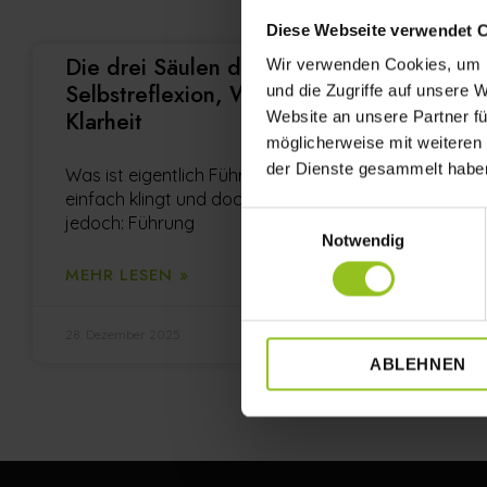
Diese Webseite verwendet 
Die drei Säulen der Führung –
Wir verwenden Cookies, um I
Selbstreflexion, Wachstum und
und die Zugriffe auf unsere 
Klarheit
Website an unsere Partner fü
möglicherweise mit weiteren
der Dienste gesammelt habe
Was ist eigentlich Führung? Eine Frage, die so
einfach klingt und doch so viel Tiefe hat. Klar ist
Einwilligungsauswahl
jedoch: Führung
Notwendig
MEHR LESEN »
28. Dezember 2025
ABLEHNEN