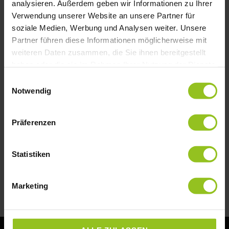
analysieren. Außerdem geben wir Informationen zu Ihrer
Verwendung unserer Website an unsere Partner für
soziale Medien, Werbung und Analysen weiter. Unsere
Risikomanagement für Unternehmer –
Partner führen diese Informationen möglicherweise mit
Warum jedes Unternehmen einen
weiteren Daten zusammen, die Sie ihnen bereitgestellt
Notfallplan braucht
haben oder die sie im Rahmen Ihrer Nutzung der Dienste
gesammelt haben.
Einwilligungsauswahl
Ein sehr wichtiges, aber oft vernachlässigtes
Notwendig
Thema ist Risikomanagement und Unternehmer-
Vorsorge. Was passiert, wenn du als
Unternehmer plötzlich ausfällst –
Präferenzen
MEHR LESEN »
Statistiken
30. November 2025
Marketing