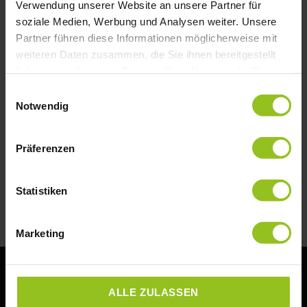
Verwendung unserer Website an unsere Partner für
soziale Medien, Werbung und Analysen weiter. Unsere
WENN EIN MITARBEITER GEHT UND
Partner führen diese Informationen möglicherweise mit
5 ANDERE MITGEHEN!
weiteren Daten zusammen, die Sie ihnen bereitgestellt
haben oder die sie im Rahmen Ihrer Nutzung der Dienste
gesammelt haben.
Es gibt zwei absolute Szenarien, die Mitarbeiter
Einwilligungsauswahl
massiv unglücklich machen: viel zu viel Arbeit
Notwendig
oder viel zu wenig bis gar
Präferenzen
MEHR LESEN »
13. März 2024
Statistiken
Marketing
ALLE ZULASSEN