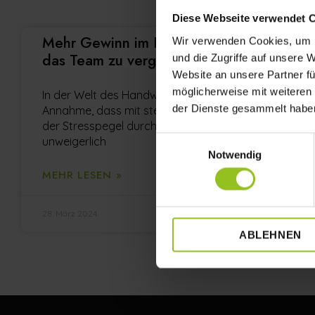
Diese Webseite verwendet 
Mehr Gewinn im Handwerk – Ohne
Wir verwenden Cookies, um I
das Team zu vergrößern
und die Zugriffe auf unsere 
Website an unsere Partner fü
möglicherweise mit weiteren
In der Welt des Handwerks herrscht oft die
der Dienste gesammelt habe
Annahme, dass mit steigendem Gewinn auch
der Stresspegel durch mehr Mitarbeiter
unweigerlich
Einwilligungsauswahl
Notwendig
MEHR LESEN »
28. März 2024
ABLEHNEN