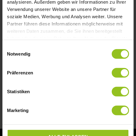
analysieren. Außerdem geben wir Informationen zu Ihrer
Verwendung unserer Website an unsere Partner für
soziale Medien, Werbung und Analysen weiter. Unsere
Die Sechs Bereiche der Führung –
Partner führen diese Informationen möglicherweise mit
Das System hinter erfolgreicher
weiteren Daten zusammen, die Sie ihnen bereitgestellt
Führung im Handwerk
haben oder die sie im Rahmen Ihrer Nutzung der Dienste
gesammelt haben.
Einwilligungsauswahl
Viele Unternehmer denken bei Führung an
Notwendig
Gespräche, Konfliktlösungen oder Motivation.
Doch das sind nur Einzelteile. Wirklich wirksam
wird Führung erst,
Präferenzen
MEHR LESEN »
Statistiken
4. Januar 2026
Marketing