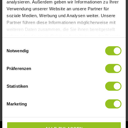
analysieren. Außerdem geben wir Informationen zu Ihrer
Verwendung unserer Website an unsere Partner für
soziale Medien, Werbung und Analysen weiter. Unsere
Selbstreflexion als Führungswerkzeug:
Partner führen diese Informationen möglicherweise mit
Warum du dir öfter auf die Schulter
weiteren Daten zusammen, die Sie ihnen bereitgestellt
klopfen solltest
haben oder die sie im Rahmen Ihrer Nutzung der Dienste
gesammelt haben.
Einwilligungsauswahl
Selbstreflexion stärkt dein Selbstbewusstsein
Notwendig
und deine Führungskompetenz. Doch wie oft
nimmst du dir wirklich Zeit, zurückzublicken und
dir bewusst zu
Präferenzen
MEHR LESEN »
Statistiken
11. Januar 2026
Marketing