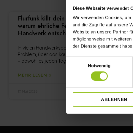
Diese Webseite verwendet 
Flurfunk killt dein Unternehmen –
Wir verwenden Cookies, um I
warum ehrliche Feedbackkultur im
und die Zugriffe auf unsere 
Handwerk entscheidend ist
Website an unsere Partner fü
möglicherweise mit weiteren
der Dienste gesammelt habe
In vielen Handwerksbetrieben gibt es ein
Problem, über das kaum offen gesprochen wird
Einwilligungsauswahl
– obwohl es jeden Tag passiert. Flurfunk.
Notwendig
MEHR LESEN »
17. Mai 2026
ABLEHNEN