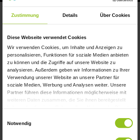
Der Markt für Coachings, Beratungen und Mentoring-
Programme boomt. Gerade Unternehmer werden
Zustimmung
Details
Über Cookies
täglich mit Versprechen konfrontiert: mehr Umsatz,
mehr Mitarbeiter, mehr Gewinn, mehr Freiheit.
Das Problem dabei: Zwischen echter Beratung und
Diese Webseite verwendet Cookies
teuren Luftschlössern liegen Welten.
Wir verwenden Cookies, um Inhalte und Anzeigen zu
personalisieren, Funktionen für soziale Medien anbieten
Deshalb lohnt es sich, genauer hinzuschauen, bevor
du Zeit, Geld und Energie investierst.
zu können und die Zugriffe auf unsere Website zu
analysieren. Außerdem geben wir Informationen zu Ihrer
Ergebnisse statt Hochglanz-Marketing
Verwendung unserer Website an unsere Partner für
soziale Medien, Werbung und Analysen weiter. Unsere
Viele Anbieter verkaufen heute vor allem eines:
Hoffnung. Auf Social Media sieht man Luxusautos,
Partner führen diese Informationen möglicherweise mit
perfekte Büros und beeindruckende Umsatzzahlen.
weiteren Daten zusammen, die Sie ihnen bereitgestellt
Doch die entscheidende Frage lautet nicht, wie gut
haben oder die sie im Rahmen Ihrer Nutzung der Dienste
jemand Marketing macht.
gesammelt haben.
Einwilligungsauswahl
Notwendig
Die entscheidende Frage lautet: Welche Ergebnisse
erzielen die Kunden tatsächlich?