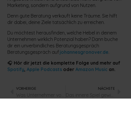
Marketing, sondern aufgrund von Nutzen.
Denn gute Beratung verkauft keine Träume. Sie hilft
dir dabei, deine Ziele tatsächlich zu erreichen.
Du möchtest herausfinden, welche Hebel in deinem
Unternehmen wirklich Potenzial haben? Dann buche
dir ein unverbindliches Beratungsgespräch
Beratungsgespräch auf
johannesgronover.de
.
🎧
Hör dir jetzt die komplette Folge und mehr auf
Spotify
,
Apple Podcasts
oder
Amazon Music
an.
VORHERIGE
NÄCHSTE
Was Unternehmer von Oliver Kahn lernen können: Selbstmotivation, Druck und persönliche Entwicklung
Das innere Spiel gewinnen: Wie Unternehmer Angst in Stärke verwandeln