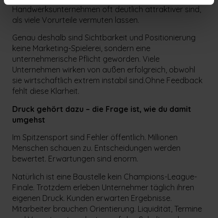
Handwerksunternehmen oft deutlich attraktiver sind,
als viele Vorurteile vermuten lassen.
Genau deshalb sind Sichtbarkeit und Positionierung
keine Marketing-Spielerei, sondern eine
unternehmerische Pflicht geworden. Viele
Unternehmen wirken von außen erfolgreich, obwohl
sie wirtschaftlich extrem instabil sind.Ohne Feedback
fehlt diese Klarheit.
Druck gehört dazu – die Frage ist, wie du damit
umgehst
Im Spitzensport sind Fehler öffentlich. Millionen
Menschen schauen zu. Entscheidungen werden
bewertet. Erwartungen sind enorm.
Natürlich ist eine Baustelle kein Champions-League-
Finale. Trotzdem erleben Unternehmer täglich ihren
eigenen Druck. Kunden erwarten Ergebnisse.
Mitarbeiter brauchen Orientierung. Liquidität, Termine