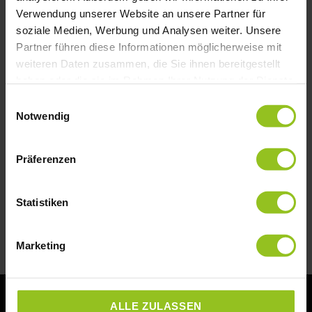
Verwendung unserer Website an unsere Partner für
soziale Medien, Werbung und Analysen weiter. Unsere
Personalentwicklung und
Partner führen diese Informationen möglicherweise mit
Generationswechsel im Handwerk:
weiteren Daten zusammen, die Sie ihnen bereitgestellt
Warum Stillstand gefährlich ist
haben oder die sie im Rahmen Ihrer Nutzung der Dienste
gesammelt haben.
Einwilligungsauswahl
In vielen Handwerksbetrieben gibt es eine
Notwendig
Haltung, die sich erst mal logisch anhört: „Wir
haben genug Arbeit, wir sind ausgelastet,
Präferenzen
MEHR LESEN »
Statistiken
15. Februar 2026
Marketing
ALLE ZULASSEN