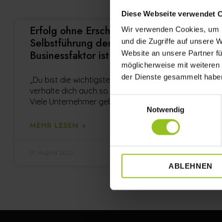
Diese Webseite verwendet 
Erfolg ohne Erschöpfung – Warum
Wir verwenden Cookies, um I
Selbstführung der wichtigste
und die Zugriffe auf unsere 
Businessfaktor ist
Website an unsere Partner fü
möglicherweise mit weiteren
der Dienste gesammelt habe
„Du bist die wichtigste Person in deinem Leben –
verhalte dich auch so.“ – Johannes Gronover.
Einwilligungsauswahl
Viele Unternehmer geben alles
Notwendig
MEHR LESEN »
10. August 2025
ABLEHNEN